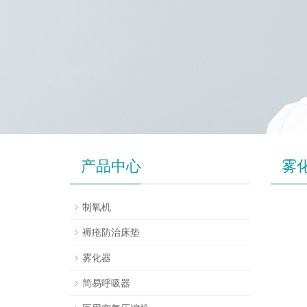
产品中心
雾
制氧机
褥疮防治床垫
雾化器
简易呼吸器