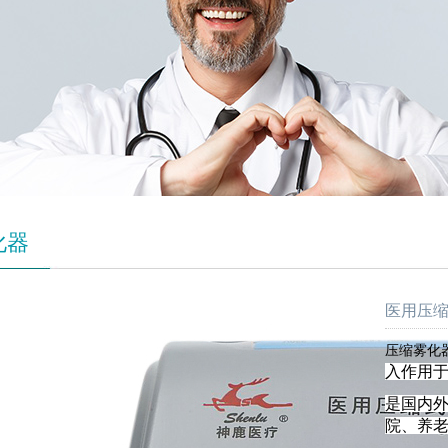
化器
医用压缩式
压缩雾化
入作用
是国内
院、养