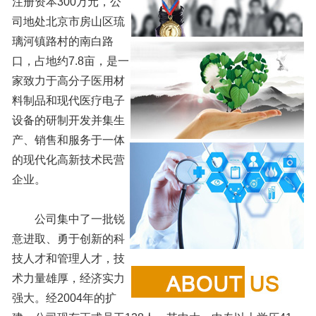
注册资本300万元，公
司地处北京市房山区琉
璃河镇路村的南白路
口，占地约7.8亩，是一
家致力于高分子医用材
料制品和现代医疗电子
设备的研制开发并集生
产、销售和服务于一体
的现代化高新技术民营
企业。
公司集中了一批锐
意进取、勇于创新的科
技人才和管理人才，技
术力量雄厚，经济实力
强大。经2004年的扩