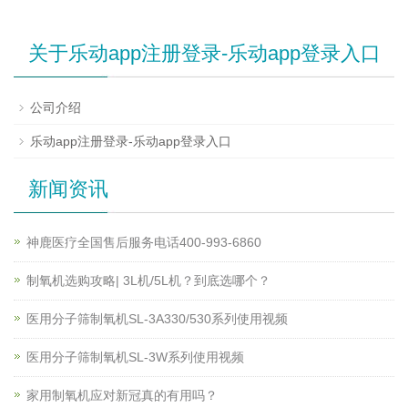
关于乐动app注册登录-乐动app登录入口
公司介绍
乐动app注册登录-乐动app登录入口
新闻资讯
神鹿医疗全国售后服务电话400-993-6860
制氧机选购攻略| 3L机/5L机？到底选哪个？
医用分子筛制氧机SL-3A330/530系列使用视频
医用分子筛制氧机SL-3W系列使用视频
家用制氧机应对新冠真的有用吗？