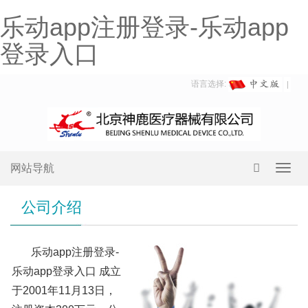
乐动app注册登录-乐动app
登录入口
语言选择:
网站导航
Toggl
navig
公司介绍
乐动app注册登录-
乐动app登录入口 成立
于2001年11月13日，