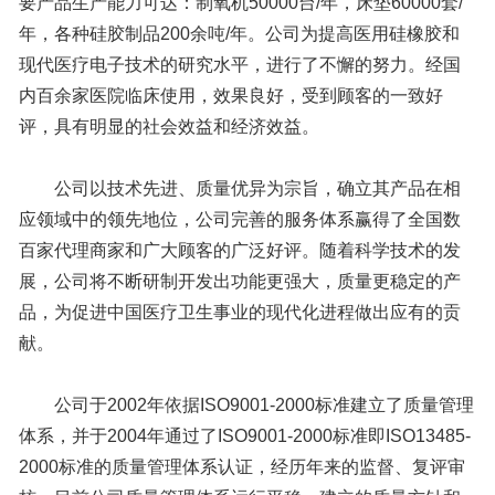
要产品生产能力可达：制氧机50000台/年，床垫60000套/
年，各种硅胶制品200余吨/年。公司为提高医用硅橡胶和
现代医疗电子技术的研究水平，进行了不懈的努力。经国
内百余家医院临床使用，效果良好，受到顾客的一致好
评，具有明显的社会效益和经济效益。
公司以技术先进、质量优异为宗旨，确立其产品在相
应领域中的领先地位，公司完善的服务体系赢得了全国数
百家代理商家和广大顾客的广泛好评。随着科学技术的发
展，公司将不断研制开发出功能更强大，质量更稳定的产
品，为促进中国医疗卫生事业的现代化进程做出应有的贡
献。
公司于2002年依据ISO9001-2000标准建立了质量管理
体系，并于2004年通过了ISO9001-2000标准即ISO13485-
2000标准的质量管理体系认证，经历年来的监督、复评审