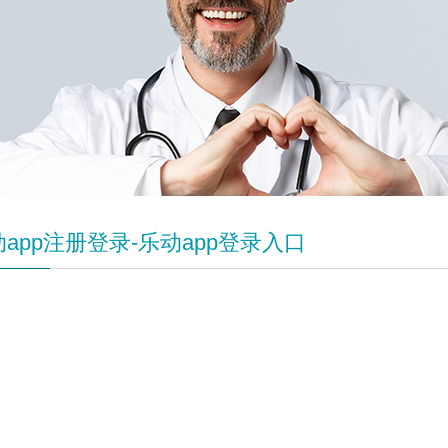
app注册登录-乐动app登录入口