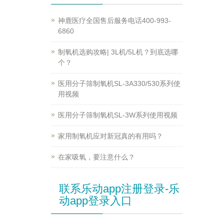
神鹿医疗全国售后服务电话400-993-
6860
制氧机选购攻略| 3L机/5L机？到底选哪
个？
医用分子筛制氧机SL-3A330/530系列使
用视频
医用分子筛制氧机SL-3W系列使用视频
家用制氧机应对新冠真的有用吗？
在家吸氧，要注意什么？
联系乐动app注册登录-乐
动app登录入口