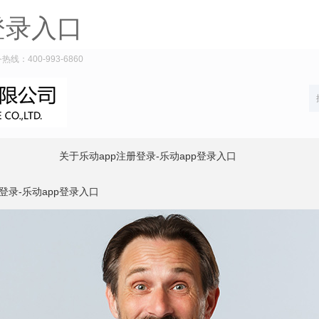
登录入口
：400-993-6860
关于乐动app注册登录-乐动app登录入口
登录-乐动app登录入口