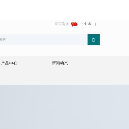
语言选择:
产品中心
新闻动态