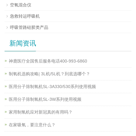
空氧混合仪
急救转运呼吸机
呼吸管路硅胶类产品
新闻资讯
神鹿医疗全国售后服务电话400-993-6860
制氧机选购攻略| 3L机/5L机？到底选哪个？
医用分子筛制氧机SL-3A330/530系列使用视频
医用分子筛制氧机SL-3W系列使用视频
家用制氧机应对新冠真的有用吗？
在家吸氧，要注意什么？