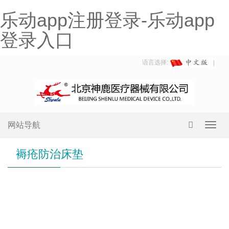
乐动app注册登录-乐动app
登录入口
语言选择:
网站导航
Toggl
navig
褥疮防治床垫