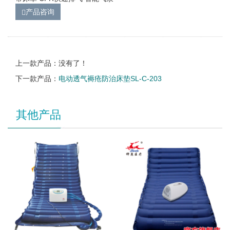
产品咨询
上一款产品：没有了！
下一款产品：
电动透气褥疮防治床垫SL-C-203
其他产品