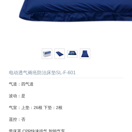
电动透气褥疮防治床垫SL-F-601
气道：四气道
波动：是
气室：上垫：26根 下垫：2根
遥控：否
带床罩 CPR快速排气 智能气泵